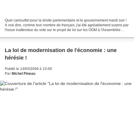
Quel camouflet pour la droite parlementaire et le gouvernement mardi soir !
A vrai dire, comme bon nombre de français, j'ai été agréablement surpris par
l'issue inattendue du vote sur le projet de loi sur les OGM à l'Assemblée
Nationale. D'une seule voix,...
La loi de modernisation de l'économie : une
hérésie !
Publié le 14/05/2008 à 15:00
Par
Michel Pineau