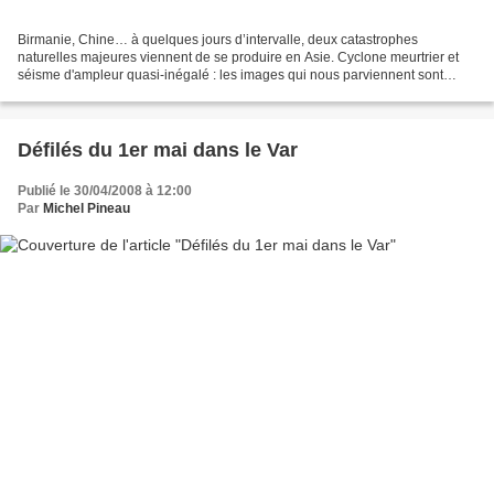
Birmanie, Chine… à quelques jours d’intervalle, deux catastrophes
naturelles majeures viennent de se produire en Asie. Cyclone meurtrier et
séisme d'ampleur quasi-inégalé : les images qui nous parviennent sont
terribles et les bilans en vies humaines...
Défilés du 1er mai dans le Var
Publié le 30/04/2008 à 12:00
Par
Michel Pineau